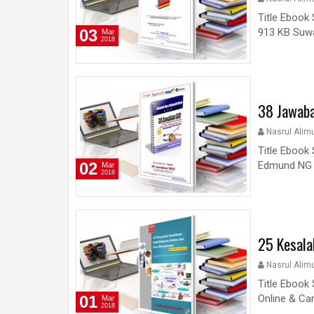
Title Ebook
03
913 KB Suwa
Mar
2018
38 Jawab
Nasrul Alim
Title Ebook
02
Edmund NG &
Mar
2018
25 Kesala
Nasrul Alim
Title Ebook
01
Online & Ca
Mar
2018