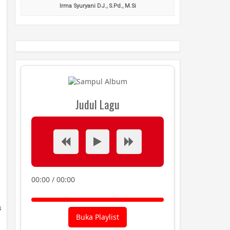
Irma Syuryani DJ., S.Pd., M.Si
Judul Lagu
00:00
/
00:00
s
Buka Playlist