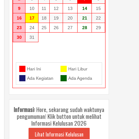
9
10
11
12
13
14
15
16
17
18
19
20
21
22
23
24
25
26
27
28
29
30
31
Hari Ini
Hari Libur
Ada Kegiatan
Ada Agenda
Informasi:
Hore, sekarang sudah waktunya
pengumuman! Klik button untuk melihat
Informasi Kelulusan 2026
Lihat Informasi Kelulusan