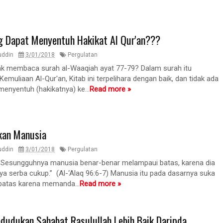
g Dapat Menyentuh Hakikat Al Qur'an???
uddin
3/01/2018
Pergulatan
k membaca surah al-Waaqiah ayat 77-79? Dalam surah itu
Kemuliaan Al-Qur'an, Kitab ini terpelihara dengan baik, dan tidak ada
enyentuh (hakikatnya) ke...
Read more »
kan Manusia
uddin
3/01/2018
Pergulatan
! Sesungguhnya manusia benar-benar melampaui batas, karena dia
nya serba cukup.” (Al-‘Alaq 96:6-7) Manusia itu pada dasarnya suka
atas karena memanda...
Read more »
dudukan Sahabat Rasulullah Lebih Baik Daripda