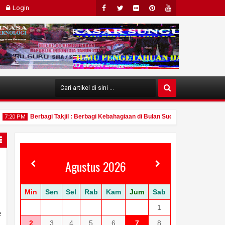
Login
Face
Twit
Flick
Pint
Yout
Boo
Ter
R
Eres
Ube
K
T
Berbagi Takjil : Berbagi Kebahagiaan di Bulan Suci Ramadhan (SMA/SM
 PM
Agustus 2026
0
Mar
2025
Min
Sen
Sel
Rab
Kam
Jum
Sab
1
e
2
3
4
5
6
7
8