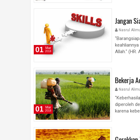
Jangan Si
Nasrul Alim
"Barangsiap
keahliannya 
01
Mar
Allah." (HR.
2018
Bekerja A
Nasrul Alim
"Keberhasil
diperoleh de
01
Mar
karena kebe
2018
Gerakkan 