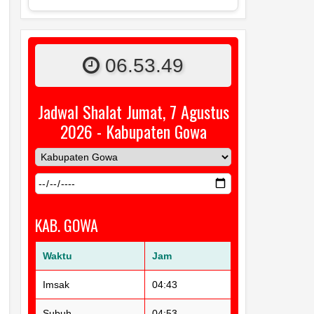
06.53.50
Jadwal Shalat Jumat, 7 Agustus
2026 - Kabupaten Gowa
KAB. GOWA
Waktu
Jam
Imsak
04:43
Subuh
04:53