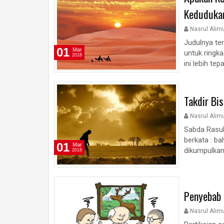
Kedudukan
Nasrul Alim
Judulnya ter
01
Mar
untuk ringk
2018
ini lebih te
Takdir Bi
Nasrul Alim
Sabda Rasulu
berkata : ba
01
Mar
dikumpulkan 
2018
Penyebab 
Nasrul Alim