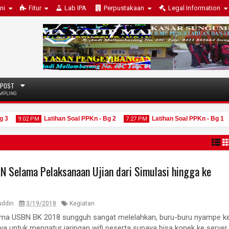
ni
Fitur
Lab IPA
Perpustakaan
Legal Information
 POST
MPLING
Latihan Soal PPKn - Bg 2
Latihan Soal PPKn - Bg 1
9:02 PM
7:27 PM
7:20
AN Selama Pelaksanaan Ujian dari Simulasi hingga ke
15
15
2
Jun
Jun
2025
2025
uddin
3/19/2018
Kegiatan
tama USBN BK 2018 sungguh sangat melelahkan, buru-buru nyampe k
ya untuk mengatur jaringan wifi peserta supaya bisa konek ke server,