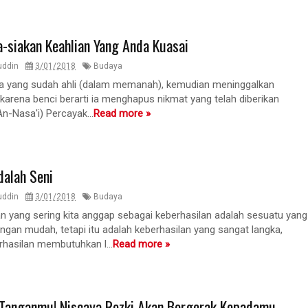
a-siakan Keahlian Yang Anda Kuasai
uddin
3/01/2018
Budaya
a yang sudah ahli (dalam memanah), kemudian meninggalkan
karena benci berarti ia menghapus nikmat yang telah diberikan
 An-Nasa'i) Percayak...
Read more »
dalah Seni
uddin
3/01/2018
Budaya
an yang sering kita anggap sebagai keberhasilan adalah sesuatu yang
ngan mudah, tetapi itu adalah keberhasilan yang sangat langka,
rhasilan membutuhkan l...
Read more »
Tanganmu! Niscaya Rezki Akan Bergerak Kepadamu ...