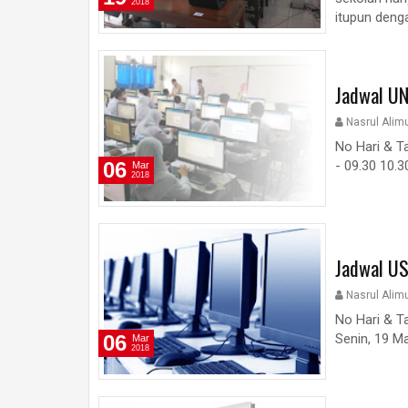
2018
itupun denga
Jadwal U
Nasrul Alim
No Hari & Ta
06
- 09.30 10.30
Mar
2018
Jadwal U
Nasrul Alim
No Hari & T
06
Senin, 19 Ma
Mar
2018