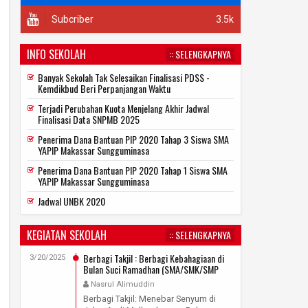
Subcriber
3.5k
INFO SEKOLAH
:: SELENGKAPNYA
Banyak Sekolah Tak Selesaikan Finalisasi PDSS -
Kemdikbud Beri Perpanjangan Waktu
Terjadi Perubahan Kuota Menjelang Akhir Jadwal
Finalisasi Data SNPMB 2025
Penerima Dana Bantuan PIP 2020 Tahap 3 Siswa SMA
YAPIP Makassar Sungguminasa
Penerima Dana Bantuan PIP 2020 Tahap 1 Siswa SMA
YAPIP Makassar Sungguminasa
Jadwal UNBK 2020
KEGIATAN SEKOLAH
:: SELENGKAPNYA
Berbagi Takjil : Berbagi Kebahagiaan di
3/20/2025
Bulan Suci Ramadhan (SMA/SMK/SMP
YAPIP Makassar Sungguminasa)
Nasrul Alimuddin
Berbagi Takjil: Menebar Senyum di