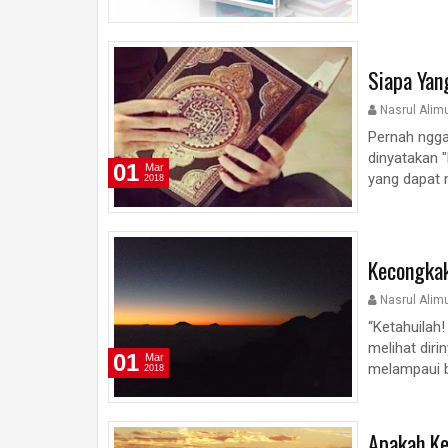
Siapa Yan
Nasrul Alim
Pernah ngga
dinyatakan "
01
Mar
yang dapat m
2018
Kecongka
Nasrul Alim
“Ketahuilah
melihat diri
01
Mar
melampaui b
2018
Apakah Ke