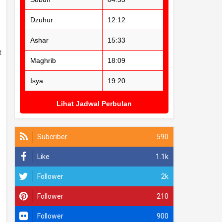
Dzuhur
12:12
Ashar
15:33
t
Maghrib
18:09
Isya
19:20
Lihat Jadwal Perbulan
Subcriber
590
Like
1.1k
Follower
2k
Follower
210
Follower
900