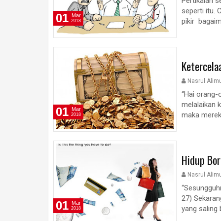
Pertikaian 
seperti itu.
01
Mar
pikir bagaim
2018
Ketercela
Nasrul Alim
“Hai orang-
melalaikan 
01
Mar
maka mereka 
2018
Hidup Bor
Nasrul Alim
“Sesungguhn
27) Sekaran
01
Mar
yang saling
2018