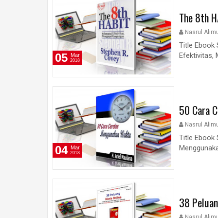
The 8th H
Nasrul Alim
Title Ebook
05
Efektivitas
Mar
2018
50 Cara 
Nasrul Alim
Title Ebook
04
Menggunakan
Mar
2018
38 Peluan
Nasrul Alim