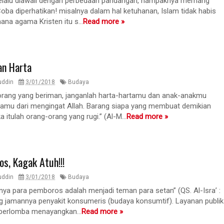
selalu diawali dengan perbedaan pandangan, nampaknya memang
 Coba diperhatikan! misalnya dalam hal ketuhanan, Islam tidak habis
ana agama Kristen itu s...
Read more »
an Harta
uddin
3/01/2018
Budaya
orang yang beriman, janganlah harta-hartamu dan anak-anakmu
kamu dari mengingat Allah. Barang siapa yang membuat demikian
itulah orang-orang yang rugi.” (Al-M...
Read more »
os, Kagak Atuh!!!
uddin
3/01/2018
Budaya
ya para pemboros adalah menjadi teman para setan” (QS. Al-Isra’ :
g jamannya penyakit konsumeris (budaya konsumtif). Layanan publik
 berlomba menayangkan...
Read more »