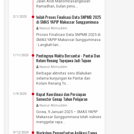
Jalan Andi MallombasangBulan
Ramadhan, bulan penu...
Inilah Proses Finalisasi Data SNPMB 2025
2/1/2025
di SMAS YAPIP Makassar Sungguminasa
Nasrul Alimuddin
Proses Finalisasi Data SNPMB 2025 di
SMAS YAPIP Makassar Sungguminasa
: Langkah-lan...
Pentingnya Waktu Bersantai - Pantai Dan
1/11/2025
Kolam Renang Topejawa Jadi Tujuan
Rekreasi Guru SMAS YAPIP Makassar
Nasrul Alimuddin
Sungguminasa
Berbagai aktivitas seru dilakukan
selama kunjungan ke Pantai dan
Kolam Renang To...
Rapat Koordinasi dan Persiapan
1/9/2025
Semester Genap Tahun Pelajaran
2024/2025
Nasrul Alimuddin
Gowa, 9 Januari 2025 – SMAS YAPIP
Makassar Sungguminasa telah sukses
menggelar rapa...
Workshop Pemanfaatan Aplikasi Canva
9/12/2024