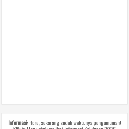
Informasi:
Hore, sekarang sudah waktunya pengumuman!
Klik button untuk melihat Informasi Kelulusan 2026