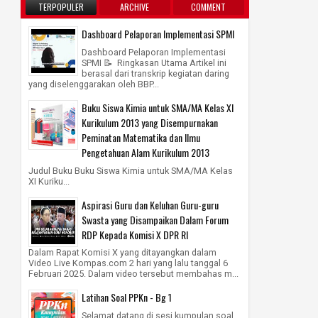
TERPOPULER
ARCHIVE
COMMENT
Dashboard Pelaporan Implementasi SPMI
Dashboard Pelaporan Implementasi
SPMI 📝 Ringkasan Utama Artikel ini
berasal dari transkrip kegiatan daring
yang diselenggarakan oleh BBP...
Buku Siswa Kimia untuk SMA/MA Kelas XI
Kurikulum 2013 yang Disempurnakan
Peminatan Matematika dan Ilmu
Pengetahuan Alam Kurikulum 2013
Judul Buku Buku Siswa Kimia untuk SMA/MA Kelas
XI Kuriku...
Aspirasi Guru dan Keluhan Guru-guru
Swasta yang Disampaikan Dalam Forum
RDP Kepada Komisi X DPR RI
Dalam Rapat Komisi X yang ditayangkan dalam
Video Live Kompas.com 2 hari yang lalu tanggal 6
Februari 2025. Dalam video tersebut membahas m...
Latihan Soal PPKn - Bg 1
Selamat datang di sesi kumpulan soal