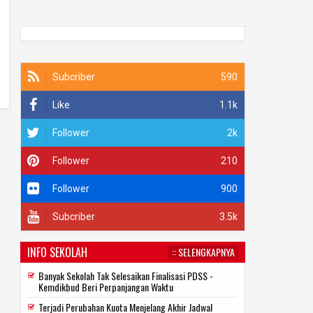
Subcriber
590
Like
1.1k
Follower
2k
Follower
210
Follower
900
Subcriber
3.5k
INFO SEKOLAH
:: SELENGKAPNYA
Banyak Sekolah Tak Selesaikan Finalisasi PDSS -
Kemdikbud Beri Perpanjangan Waktu
Terjadi Perubahan Kuota Menjelang Akhir Jadwal