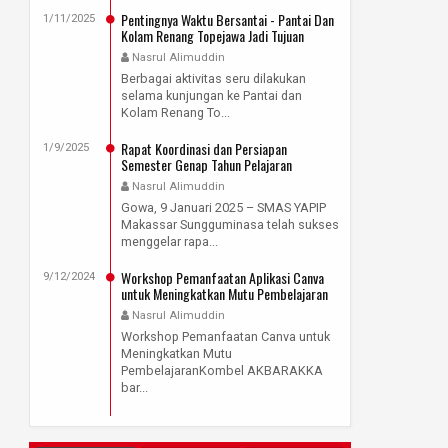
Pentingnya Waktu Bersantai - Pantai Dan
1/11/2025
Kolam Renang Topejawa Jadi Tujuan
Rekreasi Guru SMAS YAPIP Makassar
Nasrul Alimuddin
Sungguminasa
Berbagai aktivitas seru dilakukan
selama kunjungan ke Pantai dan
Kolam Renang To...
Rapat Koordinasi dan Persiapan
1/9/2025
Semester Genap Tahun Pelajaran
2024/2025
Nasrul Alimuddin
Gowa, 9 Januari 2025 – SMAS YAPIP
Makassar Sungguminasa telah sukses
menggelar rapa...
Workshop Pemanfaatan Aplikasi Canva
9/12/2024
untuk Meningkatkan Mutu Pembelajaran
Nasrul Alimuddin
Workshop Pemanfaatan Canva untuk
Meningkatkan Mutu
PembelajaranKombel AKBARAKKA
bar...