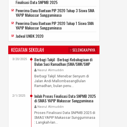
Finalisasi Data SNPMB 2025
Penerima Dana Bantuan PIP 2020 Tahap 3 Siswa SMA
YAPIP Makassar Sungguminasa
Penerima Dana Bantuan PIP 2020 Tahap 1 Siswa SMA
YAPIP Makassar Sungguminasa
Jadwal UNBK 2020
KEGIATAN SEKOLAH
:: SELENGKAPNYA
Berbagi Takjil : Berbagi Kebahagiaan di
3/20/2025
Bulan Suci Ramadhan (SMA/SMK/SMP
YAPIP Makassar Sungguminasa)
Nasrul Alimuddin
Berbagi Takjil: Menebar Senyum di
Jalan Andi MallombasangBulan
Ramadhan, bulan penu...
Inilah Proses Finalisasi Data SNPMB 2025
2/1/2025
di SMAS YAPIP Makassar Sungguminasa
Nasrul Alimuddin
Proses Finalisasi Data SNPMB 2025 di
SMAS YAPIP Makassar Sungguminasa
: Langkah-lan...