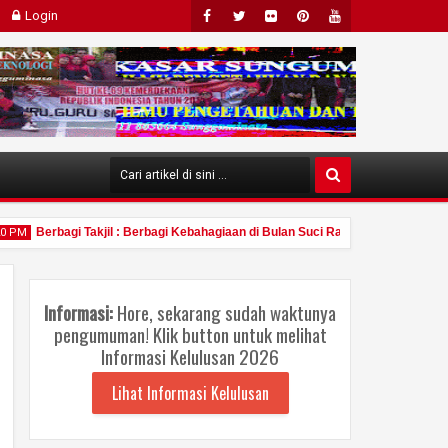
Login
Face
Twit
Flick
Pint
Yout
Boo
Ter
R
Eres
Ube
K
T
Berbagi Takjil : Berbagi Kebahagiaan di Bulan Suci Ramadhan (SMA/SMK
PM
Informasi:
Hore, sekarang sudah waktunya
pengumuman! Klik button untuk melihat
Informasi Kelulusan 2026
Mar
2025
Lihat Informasi Kelulusan