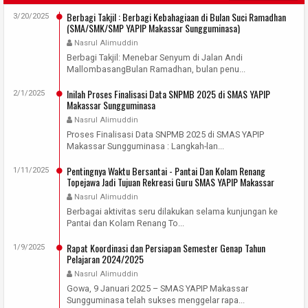
Berbagi Takjil : Berbagi Kebahagiaan di Bulan Suci Ramadhan
3/20/2025
(SMA/SMK/SMP YAPIP Makassar Sungguminasa)
Nasrul Alimuddin
Berbagi Takjil: Menebar Senyum di Jalan Andi
MallombasangBulan Ramadhan, bulan penu...
Inilah Proses Finalisasi Data SNPMB 2025 di SMAS YAPIP
2/1/2025
Makassar Sungguminasa
Nasrul Alimuddin
Proses Finalisasi Data SNPMB 2025 di SMAS YAPIP
Makassar Sungguminasa : Langkah-lan...
Pentingnya Waktu Bersantai - Pantai Dan Kolam Renang
1/11/2025
Topejawa Jadi Tujuan Rekreasi Guru SMAS YAPIP Makassar
Sungguminasa
Nasrul Alimuddin
Berbagai aktivitas seru dilakukan selama kunjungan ke
Pantai dan Kolam Renang To...
Rapat Koordinasi dan Persiapan Semester Genap Tahun
1/9/2025
Pelajaran 2024/2025
Nasrul Alimuddin
Gowa, 9 Januari 2025 – SMAS YAPIP Makassar
Sungguminasa telah sukses menggelar rapa...