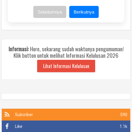
Modern Sans Font Pack
Vector Icons
Sebelumnya
Berikutnya
Material Design Icons (SVG)
Informasi:
Hore, sekarang sudah waktunya pengumuman!
Klik button untuk melihat Informasi Kelulusan 2026
Lihat Informasi Kelulusan
Subcriber
590
Like
1.1k