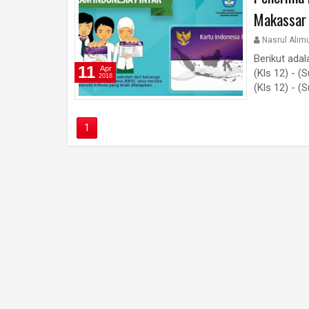
Makassar
Nasrul Alim
Berikut ada
11
Apr
(Kls 12) - (
2018
(Kls 12) - (S
1