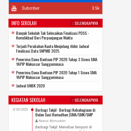
Subcriber
3.5k
INFO SEKOLAH
:: SELENGKAPNYA
Banyak Sekolah Tak Selesaikan Finalisasi PDSS -
Kemdikbud Beri Perpanjangan Waktu
Terjadi Perubahan Kuota Menjelang Akhir Jadwal
Finalisasi Data SNPMB 2025
Penerima Dana Bantuan PIP 2020 Tahap 3 Siswa SMA
YAPIP Makassar Sungguminasa
Penerima Dana Bantuan PIP 2020 Tahap 1 Siswa SMA
YAPIP Makassar Sungguminasa
Jadwal UNBK 2020
KEGIATAN SEKOLAH
:: SELENGKAPNYA
Berbagi Takjil : Berbagi Kebahagiaan di
3/20/2025
Bulan Suci Ramadhan (SMA/SMK/SMP
YAPIP Makassar Sungguminasa)
Nasrul Alimuddin
Berbagi Takjil: Menebar Senyum di