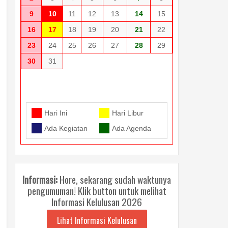
9
10
11
12
13
14
15
16
17
18
19
20
21
22
23
24
25
26
27
28
29
30
31
Hari Ini
Hari Libur
Ada Kegiatan
Ada Agenda
Informasi:
Hore, sekarang sudah waktunya
pengumuman! Klik button untuk melihat
Informasi Kelulusan 2026
Lihat Informasi Kelulusan