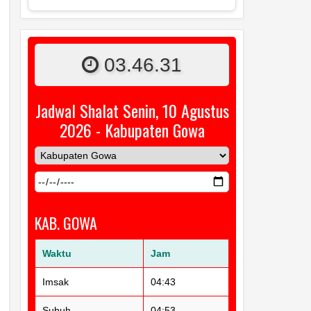
03.46.32
Jadwal Shalat Senin, 10 Agustus
2026 - Kabupaten Gowa
KAB. GOWA
Waktu
Jam
Imsak
04:43
Subuh
04:53