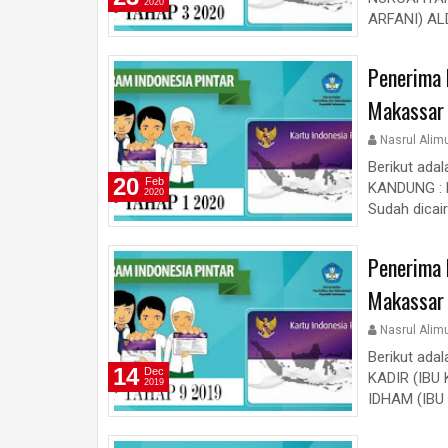
2020
ARFANI) AL
Penerima 
Makassar
Nasrul Alim
Berikut ada
20
Feb
KANDUNG : M
2020
Sudah dicair
Penerima 
Makassar
Nasrul Alim
Berikut ada
14
Dec
KADIR (IBU
2019
IDHAM (IBU