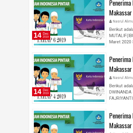
Penerima 
Makassar
Nasrul Alim
Berikut ada
14
Dec
MUTALIF(IBU
2019
Maret 2020 S
Penerima 
Makassar
Nasrul Alim
Berikut ada
14
Dec
DWINANDA S
2019
FAJRIYANTI 
Penerima 
Makassar