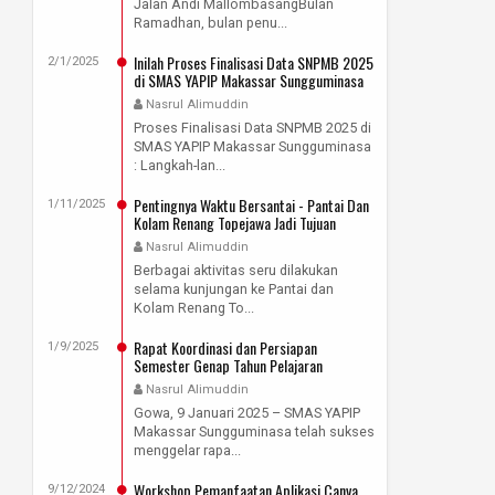
Jalan Andi MallombasangBulan
Ramadhan, bulan penu...
Inilah Proses Finalisasi Data SNPMB 2025
2/1/2025
di SMAS YAPIP Makassar Sungguminasa
Nasrul Alimuddin
Proses Finalisasi Data SNPMB 2025 di
SMAS YAPIP Makassar Sungguminasa
: Langkah-lan...
Pentingnya Waktu Bersantai - Pantai Dan
1/11/2025
Kolam Renang Topejawa Jadi Tujuan
Rekreasi Guru SMAS YAPIP Makassar
Nasrul Alimuddin
Sungguminasa
Berbagai aktivitas seru dilakukan
selama kunjungan ke Pantai dan
Kolam Renang To...
Rapat Koordinasi dan Persiapan
1/9/2025
Semester Genap Tahun Pelajaran
2024/2025
Nasrul Alimuddin
Gowa, 9 Januari 2025 – SMAS YAPIP
Makassar Sungguminasa telah sukses
menggelar rapa...
Workshop Pemanfaatan Aplikasi Canva
9/12/2024