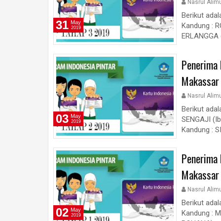
Nasrul Alim
Berikut ada
31
May
Kandung : 
2019
ERLANGGA (I
Penerima 
Makassar
Nasrul Alim
Berikut ada
03
May
SENGAJI (Ib
2019
Kandung : SI
Penerima 
Makassar
Nasrul Alim
Berikut ada
02
May
Kandung : M
2019