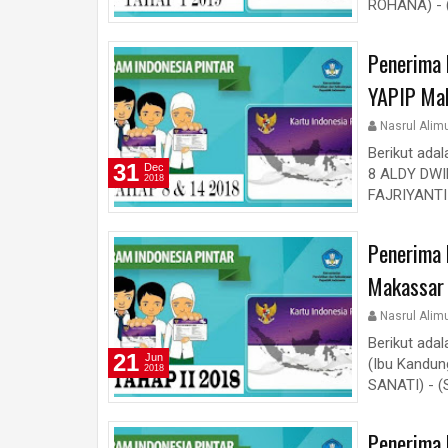
ROHANA) - (
Penerima 
YAPIP Ma
Nasrul Alim
Berikut ada
31
Dec
8 ALDY DWIN
2018
FAJRIYANTI 
Penerima 
Makassar
Nasrul Alim
Berikut ada
21
Jun
(Ibu Kandun
2018
SANATI) - (
Penerima 