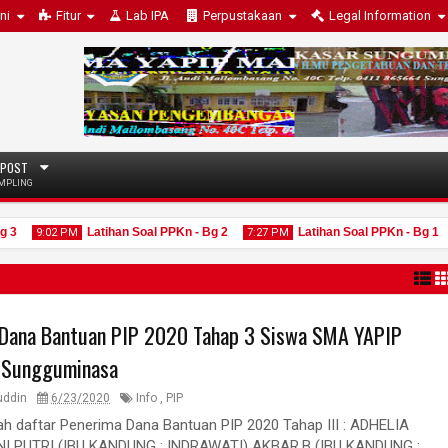
ni
Fitur
Lab IPA
Perpustakaan
Legal Information
 POST
MPLING
Latihan Soal PPKn - Bg 2
Latihan Soal PPKn - Bg 1
9:02 PM
7:27 PM
7:2
 Dana Bantuan PIP 2020 Tahap 3 Siswa SMA YAPIP
 Sungguminasa
15
15
2
Jun
Jun
2025
2025
uddin
6/23/2020
Info
,
PIP
lah daftar Penerima Dana Bantuan PIP 2020 Tahap III : ADHELIA
 PUTRI (IBU KANDUNG : INDRAWATI) AKBAR.B (IBU KANDUNG :