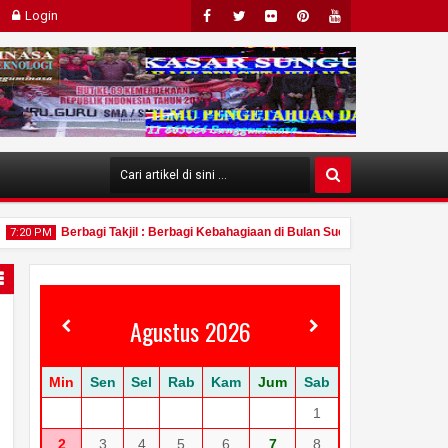
Login
Face
Twit
Flick
Pint
Yout
Boo
Ter
R
Eres
Ube
K
T
Berbagi Takjil : Berbagi Kebahagiaan di Bulan Suci Ramadhan (SMA/S
0 PM
Agustus 2026
0
Mar
2025
Min
Sen
Sel
Rab
Kam
Jum
Sab
1
2
3
4
5
6
7
8