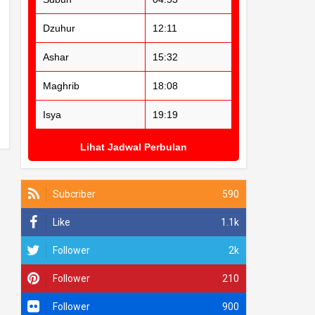
Dzuhur
12:11
Ashar
15:32
Maghrib
18:08
Isya
19:19
Lihat Jadwal Perbulan
Subcriber
590
Like
1.1k
Follower
2k
Follower
210
Follower
900