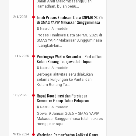
Jalan Andi MallombasangBulan
Ramadhan, bulan penu...
Inilah Proses Finalisasi Data SNPMB 2025
2/1/2025
di SMAS YAPIP Makassar Sungguminasa
Nasrul Alimuddin
Proses Finalisasi Data SNPMB 2025 di
SMAS YAPIP Makassar Sungguminasa
: Langkah-lan...
Pentingnya Waktu Bersantai - Pantai Dan
1/11/2025
Kolam Renang Topejawa Jadi Tujuan
Rekreasi Guru SMAS YAPIP Makassar
Nasrul Alimuddin
Sungguminasa
Berbagai aktivitas seru dilakukan
selama kunjungan ke Pantai dan
Kolam Renang To...
Rapat Koordinasi dan Persiapan
1/9/2025
Semester Genap Tahun Pelajaran
2024/2025
Nasrul Alimuddin
Gowa, 9 Januari 2025 – SMAS YAPIP
Makassar Sungguminasa telah sukses
menggelar rapa...
Workshop Pemanfaatan Aplikasi Canva
9/12/2024