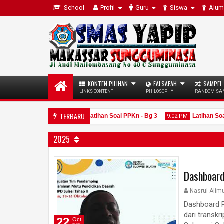
School
Profil
Guru
Siswa
Alum
KONTEN PILIHAN
FALSAFAH
SAMPEL
LINKS CONTENT
PHILOSOPHY
RANDOM SA
TERBARU
entasi SPMI
Latihan Soal PPKn - Bg 3
Latihan Soal PP
10:01 PM
9:02 PM
2025
Dashboard
15
15
Jun
Jun
2025
2025
Nasrul Alim
Dashboard P
dari transkr
22
Oct