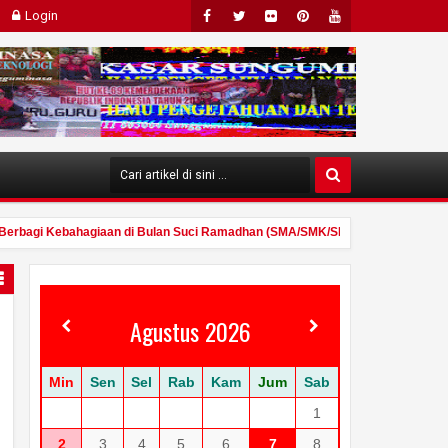
Login
Face
Twit
Flick
Pint
Yout
Boo
Ter
R
Eres
Ube
K
T
erbagi Kebahagiaan di Bulan Suci Ramadhan (SMA/SMK/SMP YAPIP Makassar Su
Agustus 2026
Min
Sen
Sel
Rab
Kam
Jum
Sab
1
2
3
4
5
6
7
8