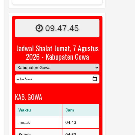
09.47.46
Jadwal Shalat Jumat, 7 Agustus
2026 - Kabupaten Gowa
KAB. GOWA
Waktu
Jam
Imsak
04:43
Subuh
04:53