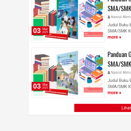
SMA/SMK 
Nasrul Alim
Judul Buku 
03
Mar
SMA/SMK Kel
2025
more »
Panduan G
SMA/SMK 
Nasrul Alim
Judul Buku 
03
Mar
SMA/SMK Kel
2025
more »
Liha