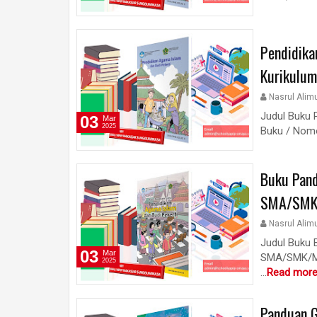
Pendidika
Kurikulu
Nasrul Alim
Judul Buku 
03
Mar
2025
Buku / Nomo
Buku Pand
SMA/SMK/
Nasrul Alim
Judul Buku 
03
Mar
SMA/SMK/MA
2025
...
Read more
Panduan G