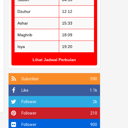
Dzuhur
12:12
Ashar
15:33
Maghrib
18:09
Isya
19:20
Lihat Jadwal Perbulan
Subcriber
590
Like
1.1k
Follower
2k
Follower
210
Follower
900