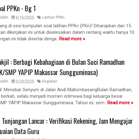
oal PPKn - Bg 1
uddin
6/15/2025
Latihan PPKn
ang di sesi kumpulan soal latihan PPKn (PKn)! Diharapkan dari 15
an dikerjakan ini untuk diselesaikan dalam rentang waktu hanya 10
ngan ini tidak disertai denga...
Read more »
akjil : Berbagi Kebahagiaan di Bulan Suci Ramadhan
/SMP YAPIP Makassar Sungguminasa)
uddin
3/20/2025
Kegiatan
jil: Menebar Senyum di Jalan Andi MallombasangBulan Ramadhan,
 berkah, selalu menjadi momen istimewa bagi keluarga besar
P YAPIP Makassar Sungguminasa. Tahun ini, sem...
Read more »
d Tunjangan Lancar : Verifikasi Rekening, Jam Mengajar
uaian Data Guru