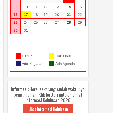
9
10
11
12
13
14
15
16
17
18
19
20
21
22
23
24
25
26
27
28
29
30
31
Hari Ini
Hari Libur
Ada Kegiatan
Ada Agenda
Informasi:
Hore, sekarang sudah waktunya
pengumuman! Klik button untuk melihat
Informasi Kelulusan 2026
Lihat Informasi Kelulusan