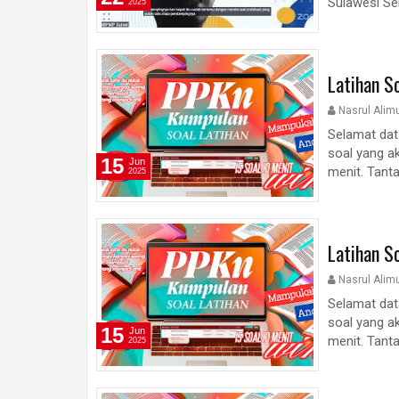
Sulawesi Sel
2025
Latihan S
Nasrul Alim
Selamat dat
soal yang ak
15
Jun
menit. Tanta
2025
Latihan S
Nasrul Alim
Selamat dat
soal yang ak
15
Jun
menit. Tanta
2025