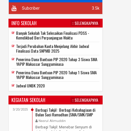
Subcriber
3.5k
INFO SEKOLAH
:: SELENGKAPNYA
Banyak Sekolah Tak Selesaikan Finalisasi PDSS -
Kemdikbud Beri Perpanjangan Waktu
Terjadi Perubahan Kuota Menjelang Akhir Jadwal
Finalisasi Data SNPMB 2025
Penerima Dana Bantuan PIP 2020 Tahap 3 Siswa SMA
YAPIP Makassar Sungguminasa
Penerima Dana Bantuan PIP 2020 Tahap 1 Siswa SMA
YAPIP Makassar Sungguminasa
Jadwal UNBK 2020
KEGIATAN SEKOLAH
:: SELENGKAPNYA
Berbagi Takjil : Berbagi Kebahagiaan di
3/20/2025
Bulan Suci Ramadhan (SMA/SMK/SMP
YAPIP Makassar Sungguminasa)
Nasrul Alimuddin
Berbagi Takjil: Menebar Senyum di