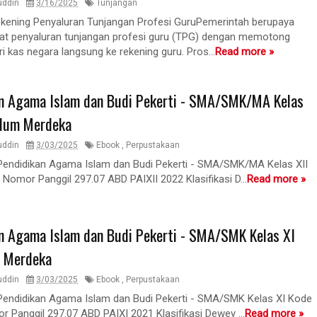
uddin
3/16/2025
Tunjangan
Rekening Penyaluran Tunjangan Profesi GuruPemerintah berupaya
t penyaluran tunjangan profesi guru (TPG) dengan memotong
ari kas negara langsung ke rekening guru. Pros...
Read more »
n Agama Islam dan Budi Pekerti - SMA/SMK/MA Kelas
ulum Merdeka
uddin
3/03/2025
Ebook
,
Perpustakaan
Pendidikan Agama Islam dan Budi Pekerti - SMA/SMK/MA Kelas XII
Nomor Panggil 297.07 ABD PAIXII 2022 Klasifikasi D...
Read more »
n Agama Islam dan Budi Pekerti - SMA/SMK Kelas XI
m Merdeka
uddin
3/03/2025
Ebook
,
Perpustakaan
Pendidikan Agama Islam dan Budi Pekerti - SMA/SMK Kelas XI Kode
 Panggil 297.07 ABD PAIXI 2021 Klasifikasi Dewey ...
Read more »