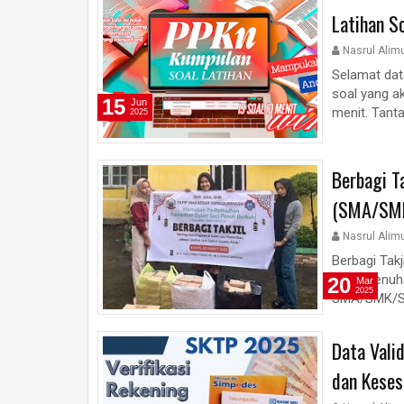
Latihan S
Nasrul Alim
Selamat dat
soal yang ak
15
Jun
menit. Tanta
2025
Berbagi T
(SMA/SMK
Nasrul Alim
Berbagi Tak
bulan penuh
20
Mar
2025
SMA/SMK/SM
Data Vali
dan Keses