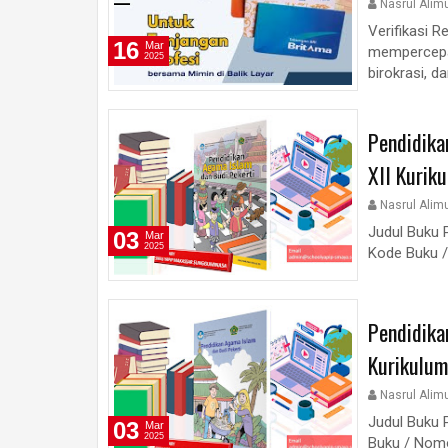
Nasrul Alim
Verifikasi 
16
Mar
mempercepa
2025
birokrasi, d
Pendidika
XII Kurik
Nasrul Alim
Judul Buku 
03
Mar
2025
Kode Buku / 
Pendidika
Kurikulu
Nasrul Alim
Judul Buku 
03
Mar
2025
Buku / Nomor