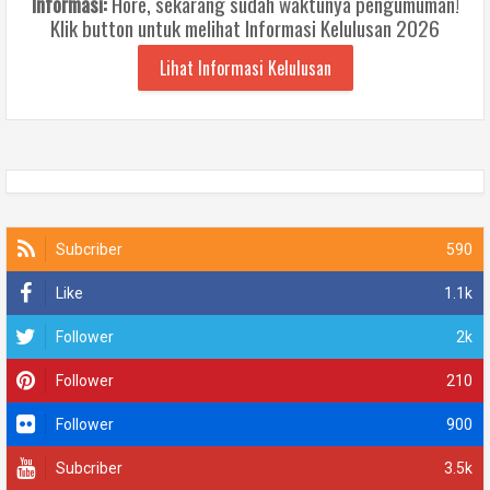
Informasi:
Hore, sekarang sudah waktunya pengumuman!
Klik button untuk melihat Informasi Kelulusan 2026
Lihat Informasi Kelulusan
Subcriber
590
Like
1.1k
Follower
2k
Follower
210
Follower
900
Subcriber
3.5k