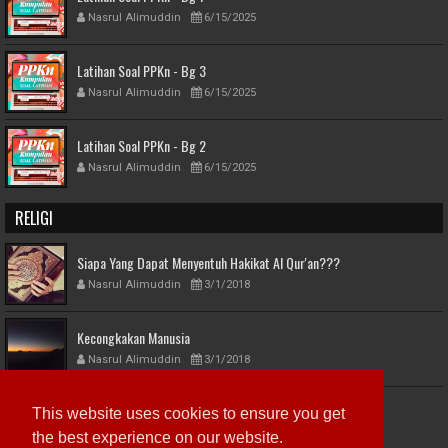
Nasrul Alimuddin
6/15/2025
Latihan Soal PPKn - Bg 3
Nasrul Alimuddin
6/15/2025
Latihan Soal PPKn - Bg 2
Nasrul Alimuddin
6/15/2025
RELIGI
Siapa Yang Dapat Menyentuh Hakikat Al Qur'an???
Nasrul Alimuddin
3/1/2018
Kecongkakan Manusia
Nasrul Alimuddin
3/1/2018
Ketercelaan Harta
This website uses cookies to ensure you get
Nasrul Alimuddin
3/1/2018
the best experience on our website.