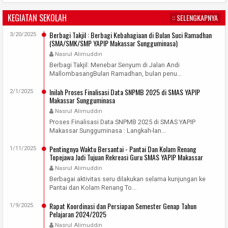
KEGIATAN SEKOLAH
:: SELENGKAPNYA
Berbagi Takjil : Berbagi Kebahagiaan di Bulan Suci Ramadhan
3/20/2025
(SMA/SMK/SMP YAPIP Makassar Sungguminasa)
Nasrul Alimuddin
Berbagi Takjil: Menebar Senyum di Jalan Andi
MallombasangBulan Ramadhan, bulan penu...
Inilah Proses Finalisasi Data SNPMB 2025 di SMAS YAPIP
2/1/2025
Makassar Sungguminasa
Nasrul Alimuddin
Proses Finalisasi Data SNPMB 2025 di SMAS YAPIP
Makassar Sungguminasa : Langkah-lan...
Pentingnya Waktu Bersantai - Pantai Dan Kolam Renang
1/11/2025
Topejawa Jadi Tujuan Rekreasi Guru SMAS YAPIP Makassar
Sungguminasa
Nasrul Alimuddin
Berbagai aktivitas seru dilakukan selama kunjungan ke
Pantai dan Kolam Renang To...
Rapat Koordinasi dan Persiapan Semester Genap Tahun
1/9/2025
Pelajaran 2024/2025
Nasrul Alimuddin